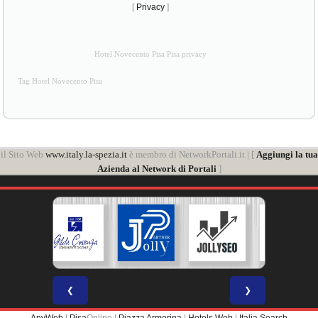
[
Privacy
]
Hotel Novecento Pisa Pisa privacy
Tag Hotel Novecento Pisa
il Sito Web
www.italy.la-spezia.it
è membro di NetworkPortali.it | [
Aggiungi la tua
Azienda al Network di Portali
]
❮
❯
AnyWeb
|
Pisa
Online |
Piazza Armerina
|
Hotels Web
|
Italia Search