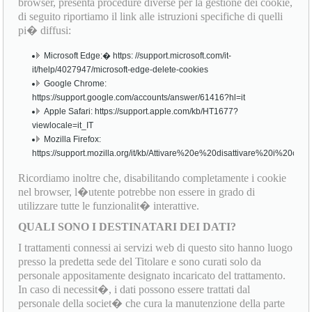
browser, presenta procedure diverse per la gestione dei cookie,
di seguito riportiamo il link alle istruzioni specifiche di quelli
pi� diffusi:
Microsoft Edge:� https: //support.microsoft.com/it-
it/help/4027947/microsoft-edge-delete-cookies
Google Chrome:
https://support.google.com/accounts/answer/61416?hl=it
Apple Safari: https://support.apple.com/kb/HT1677?
viewlocale=it_IT
Mozilla Firefox:
https://support.mozilla.org/it/kb/Attivare%20e%20disattivare%20i%20cook
Ricordiamo inoltre che, disabilitando completamente i cookie
nel browser, l�utente potrebbe non essere in grado di
utilizzare tutte le funzionalit� interattive.
QUALI SONO I DESTINATARI DEI DATI?
I trattamenti connessi ai servizi web di questo sito hanno luogo
presso la predetta sede del Titolare e sono curati solo da
personale appositamente designato incaricato del trattamento.
In caso di necessit�, i dati possono essere trattati dal
personale della societ� che cura la manutenzione della parte