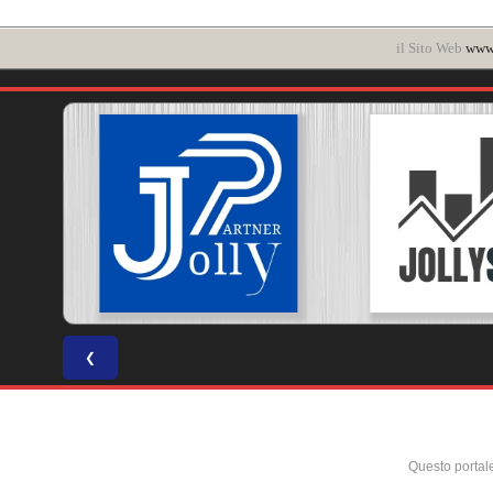
il Sito Web
www.
❮
Questo portal