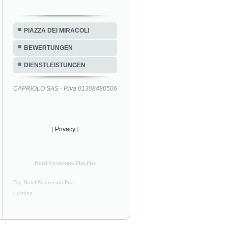
PIAZZA DEI MIRACOLI
BEWERTUNGEN
DIENSTLEISTUNGEN
CAPRIOLO SAS - P.iva 01308480506
[
Privacy
]
Hotel Novecento Pisa Pisa
Tag Hotel Novecento Pisa
ricettiva