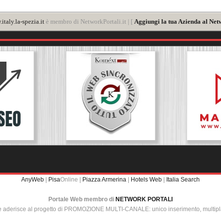
italy.la-spezia.it
è membro di NetworkPortali.it | [
Aggiungi la tua Azienda al Net
AnyWeb
|
Pisa
Online |
Piazza Armerina
|
Hotels Web
|
Italia Search
Portale Web membro di
NETWORK PORTALI
e aderisce al progetto di PROMOZIONE MULTI-CANALE: unico inserimento, multip