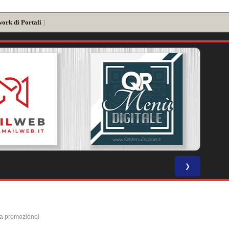
work di Portali
]
❯
la promozione!