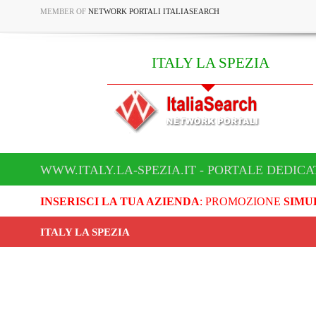
MEMBER OF
NETWORK PORTALI ITALIASEARCH
ITALY LA SPEZIA
WWW.ITALY.LA-SPEZIA.IT - PORTALE DEDICAT
INSERISCI LA TUA AZIENDA
: PROMOZIONE
SIMU
ITALY LA SPEZIA