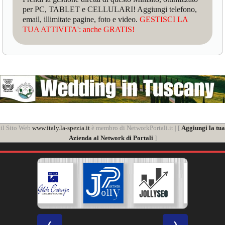
per PC, TABLET e CELLULARI! Aggiungi telefono,
email, illimitate pagine, foto e video.
GESTISCI LA
TUA ATTIVITA': anche GRATIS!
il Sito Web
www.italy.la-spezia.it
è membro di NetworkPortali.it | [
Aggiungi la tua
Azienda al Network di Portali
]
❮
❯