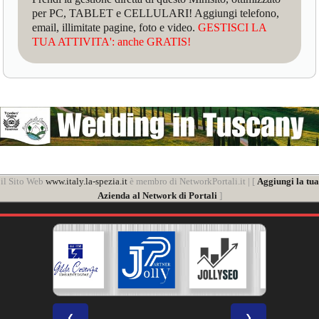
per PC, TABLET e CELLULARI! Aggiungi telefono,
email, illimitate pagine, foto e video.
GESTISCI LA
TUA ATTIVITA': anche GRATIS!
il Sito Web
www.italy.la-spezia.it
è membro di NetworkPortali.it | [
Aggiungi la tua
Azienda al Network di Portali
]
❮
❯