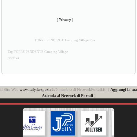
[
Privacy
]
TORRE PENDENTE Camping Village Pisa
Tag TORRE PENDENTE Camping Village
ricettiva
il Sito Web
www.italy.la-spezia.it
è membro di NetworkPortali.it | [
Aggiungi la tua
Azienda al Network di Portali
]